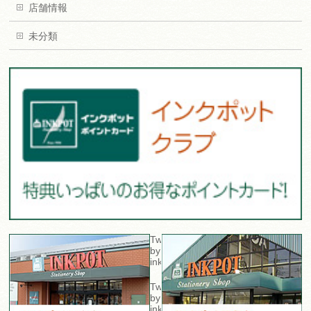
店舗情報
未分類
Tweets
by
inkpot_sta
Tweets
by
inkpot_isawa