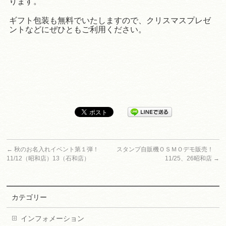
ります。
ギフト包装も無料でいたしますので、クリスマスプレゼ
ントなどにぜひともご利用ください。
←
秋のお名入れイベント第１弾！
スタンプ自販機ＯＳＭＯデモ販売！
11/12（昭和店）13（石和店）
11/25、26昭和店
→
カテゴリー
インフォメーション