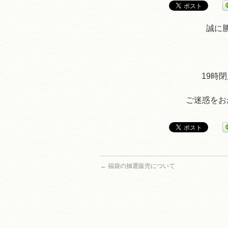
誠に
19時
ご迷惑をお
←
福袋の抽選販売について