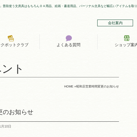
」普段使う文房具はもちろんＯＡ用品、絵画・書道用品、パーソナル文具など幅広いアイテムを取
会社案内
ンクポットクラブ
よくある質問
ショップ案
ベント
HOME
»
昭和店営業時間変更のお知らせ
更のお知らせ
1月10日