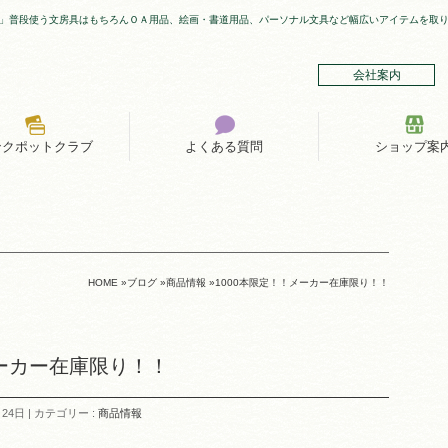
」普段使う文房具はもちろんＯＡ用品、絵画・書道用品、パーソナル文具など幅広いアイテムを取
会社案内
ンクポットクラブ
よくある質問
ショップ案
HOME
»
ブログ
»
商品情報
»
1000本限定！！メーカー在庫限り！！
メーカー在庫限り！！
月24日
カテゴリー :
商品情報