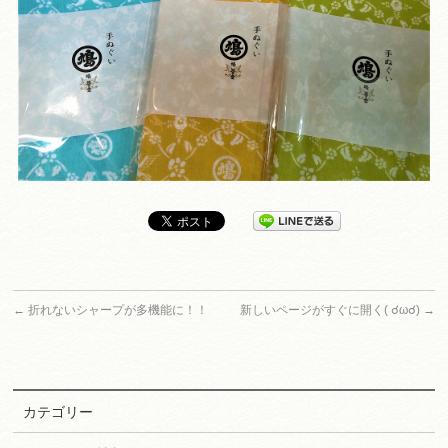
←
折れないシャープが多機能に！！
新しいページがすぐに開く( ☌ω☌)
→
カテゴリー