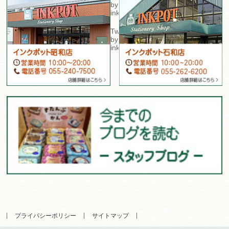
by
inkpot_sta
Tweets
by
inkpot_isawa
プライバシーポリシー
サイトマップ