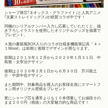
シャープ替芯｢ネオックス・グラファイト｣と人気アニメ
｢文豪ストレイドッグス｣が絶賛コラボ中です！
同梱のシリアルナンバー入力し応募していただくと、描
き下ろしイラストを使用したオリジナルグッズを抽選で
プレゼント。
Ａ賞の書籍風BOX入りのコラボ仕様多機能筆記具「４＋
１Wood」は前期と後期でデザインが異なります。
前期は２０１９年１２月から２０２０年１月３１日、中
島敦・太宰治デザイン
後期は２０２０年２月１日から６月３０日 芥川龍之
介・中原中也デザイン
また期間中、対象商品を購入のお客様全員にスマートフ
ォン用オリジナル壁紙をプレゼント
更にシャープ芯を通常よりも１０本増量してお値段その
まま２００円（税抜）の大変魅力的な商品です！