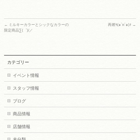
←
ミルキーカラーとシックなカラーの
再燃٩(๑`н´๑)۶
→
限定商品∑(゜)/／
カテゴリー
イベント情報
スタッフ情報
ブログ
商品情報
店舗情報
未分類