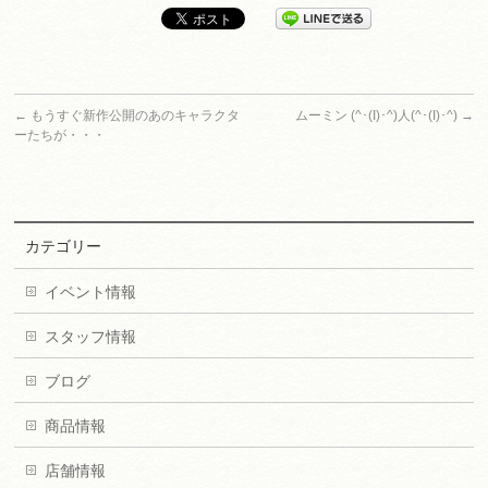
←
もうすぐ新作公開のあのキャラクタ
ムーミン (^･(I)･^)人(^･(I)･^)
→
ーたちが・・・
カテゴリー
イベント情報
スタッフ情報
ブログ
商品情報
店舗情報