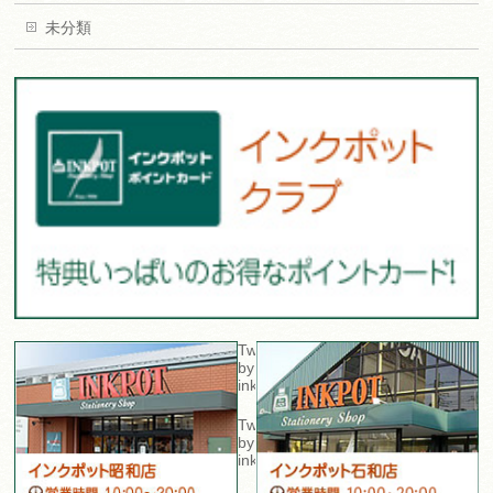
未分類
Tweets
by
inkpot_sta
Tweets
by
inkpot_isawa