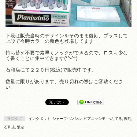
下段は販売当時のデザインをそのまま復刻、プラスして
上段で今時カラーの新色も登場してます！
持ち替え不要で素早くノックができるので、ロスも少な
く書くことに集中できます(*^-^*)
石和店にて２２０円(税込)で販売中です。
数量に限りがあります、売り切れの際はご容赦くださ
い。
投稿タグ
インクポット
,
シャープペンシル
,
ピアニッシモ
,
ぺんてる
,
復刻
,
石和店
,
限定