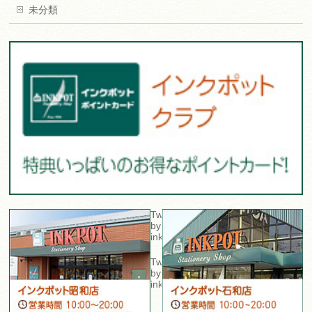
未分類
Tweets
by
inkpot_sta
Tweets
by
inkpot_isawa