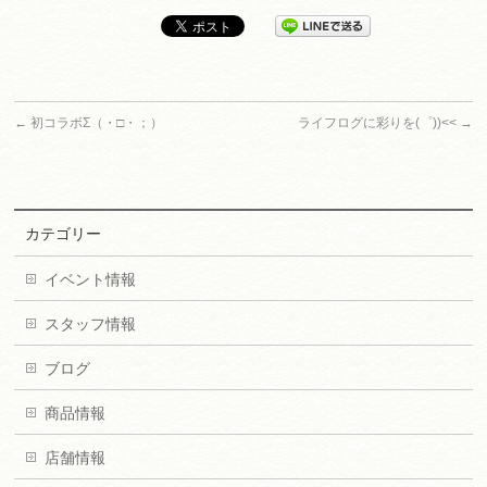
←
初コラボΣ（・□・；）
ライフログに彩りを(゜))<<
→
カテゴリー
イベント情報
スタッフ情報
ブログ
商品情報
店舗情報