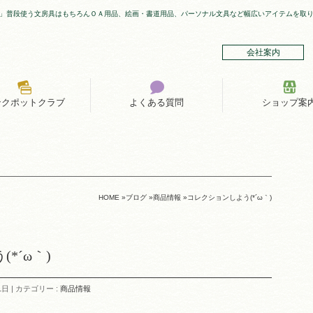
」普段使う文房具はもちろんＯＡ用品、絵画・書道用品、パーソナル文具など幅広いアイテムを取
会社案内
ンクポットクラブ
よくある質問
ショップ案
HOME
»
ブログ
»
商品情報
»
コレクションしよう(*´ω｀)
*´ω｀)
1日
カテゴリー :
商品情報