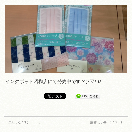
インクポット昭和店にて発売中ですヾ(≧▽≦)ﾉ
←
美しい(ノД`)・゜・。
密密しい((((ｏﾉ´3｀)ﾉ
→