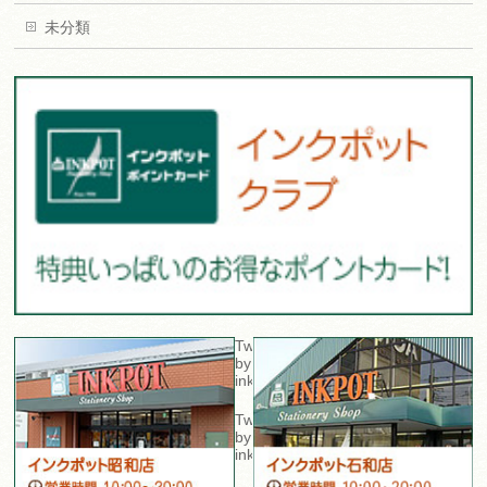
未分類
Tweets
by
inkpot_sta
Tweets
by
inkpot_isawa