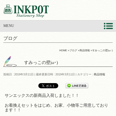
MENU
ブログ
HOME
»
ブログ
»
商品情報
»
すみっこの壁|ω･)
すみっこの壁|ω･)
投稿日 : 2019年3月11日
最終更新日時 : 2019年3月11日
カテゴリー :
商品情報
サンエックスの新商品入荷しました！！
お着換えセットをはじめ、お家、小物等ご用意しており
ます！！